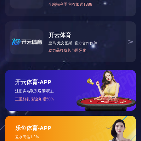
公司要闻
媒体报道
院庆70年
行业分析
乐动网站
鞍钢工程技术公司总承包建设的本溪北营钢铁（集团）股
12
份有限公司能...
30
近日，由鞍钢工程技术公司总承包建设的本溪北营钢铁（集
团）股份有限公司能源总厂220KV输变电工程EP...
鞍钢工程技术公司总承包建设的鲅鱼圈钢铁分公司厚板部
12
5500产线轧机...
24
近日，鞍钢工程技术公司总承包的鲅鱼圈钢铁分公司厚板部
5500产线轧机一二级系统升级改造项目，热负...
鞍钢工程技术公司荣获 2025碳达峰碳中和创新成果特等
12
奖
05