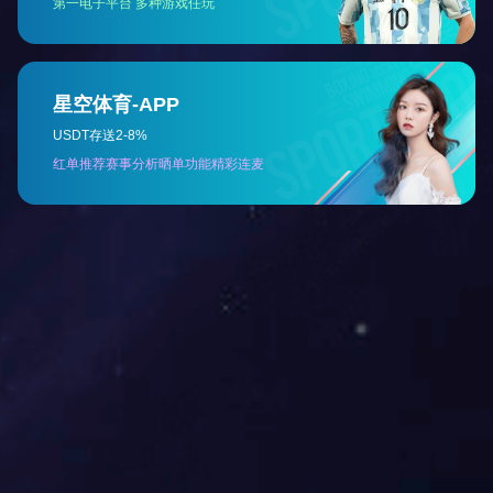
宁钢260㎡烧结项……
公司画册
脱硫脱硝
SDS+SCR
综合楼外景
主办公楼外景