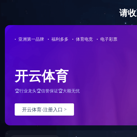
乐动网站
乐动网站-乐动(中
公司概况
乐动网
公司简介
公司画
国)一站式服务官方
总经理致辞
公司宣传
网站
战略目标
工作理
组织机构
公司风
工作团队
人文环
荣誉资质
事业部和分公司
乐动网站
Culture
您
公司画册