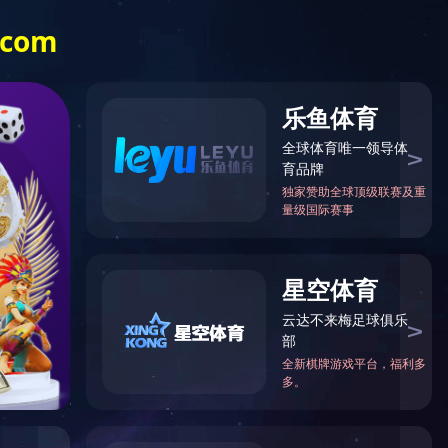
SE
关于我们
动态地图
人力资源
客户服务
社会责任
资源概况
关于我们
社会责任
招聘信息
动态地图
亲和动态